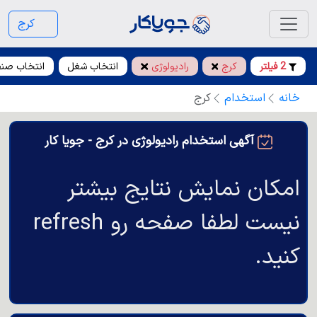
کرج
2 فیلتر
کرج
رادیولوژی
انتخاب شغل
انتخاب صن
خانه
استخدام
کرج
آگهی استخدام رادیولوژی در کرج - جویا کار
امکان نمایش نتایج بیشتر
نیست لطفا صفحه رو refresh
کنید.