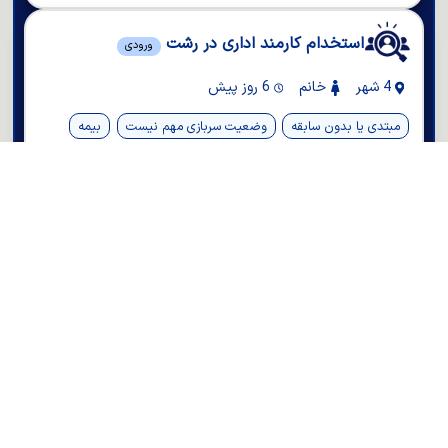
استخدام کارمند اداری در رشت
ورودی
4 شهر
خانم
6 روز پیش
مبتدی یا بدون سابقه
وضعیت سربازی مهم نیست
بیمه
کارمند اداری
کارجو هستی و تو حاجی آباد - هرمزگان دنبال
کاری؟
کافیه اطلاعات خودت را در کاریابی جویاکار ثبت کنی تا از این به
بعد ما برات دنبال کار بگردیم
ثبت نام در کاریابی