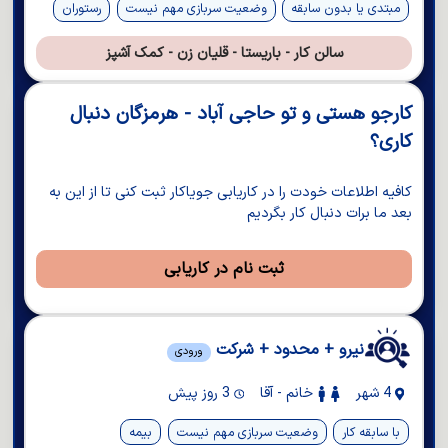
مبتدی یا بدون سابقه
وضعیت سربازی مهم نیست
رستوران
سالن کار - باریستا - قلیان زن - کمک آشپز
کارجو هستی و تو حاجی آباد - هرمزگان دنبال
کاری؟
کافیه اطلاعات خودت را در کاریابی جویاکار ثبت کنی تا از این به
بعد ما برات دنبال کار بگردیم
ثبت نام در کاریابی
نیرو + محدود + شرکت
ورودی
4 شهر
خانم - آقا
3 روز پیش
با سابقه کار
وضعیت سربازی مهم نیست
بیمه