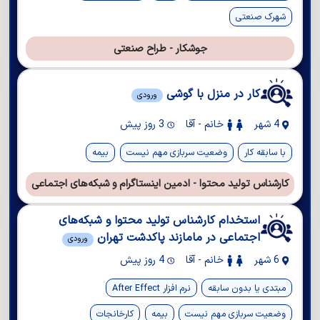
شهرک صنعتی
جوشکار - طراح صنعتی
کار در منزل با گوشی
ورودی
4 شهر
خانم - آقا
3 روز پیش
با سابقه کار
وضعیت سربازی مهم نیست
بیمه
کارشناس تولید محتوا - ادمین اینستاگرام و شبکه‌های اجتماعی
استخدام کارشناس تولید محتوا و شبکه‌های
اجتماعی در مامازند پاکدشت تهران
ورودی
6 شهر
خانم - آقا
4 روز پیش
مبتدی یا بدون سابقه
نرم افزار After Effect
وضعیت سربازی مهم نیست
بیمه
کارخانجات