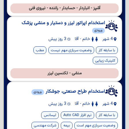
آشپز - انباردار - حسابدار - راننده - نیروی فنی
استخدام اپراتور لیزر و دستیار و منشی پزشک
ورودی
4 شهر
خانم - آقا
3 روز پیش
با سابقه کار
وضعیت سربازی مهم نیست
مطب
کلینیک زیبایی
منشی - تکنسین لیزر
استخدام طراح صنعتی، جوشکار
ورودی
4 شهر
خانم - آقا
3 روز پیش
با سابقه کار
نرم افزار Auto CAD
لیسانس
وضعیت سربازی مهم است
بیمه
شرکت مهندسی