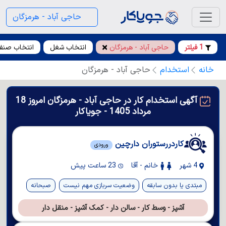
حاجی آباد - هرمزگان
1 فیلتر
حاجی آباد - هرمزگان
انتخاب شغل
انتخاب صنف
خانه
استخدام
حاجی آباد - هرمزگان
آگهی استخدام کار در حاجی آباد - هرمزگان امروز 18
مرداد 1405 - جویاکار
کاردررستوران دارچین
ورودی
4 شهر
خانم - آقا
23 ساعت پیش
مبتدی یا بدون سابقه
وضعیت سربازی مهم نیست
صبحانه
آشپز - وسط کار - سالن دار - کمک آشپز - منقل دار