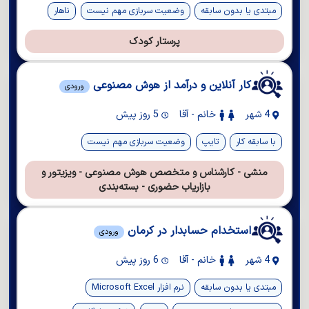
مبتدی یا بدون سابقه
وضعیت سربازی مهم نیست
ناهار
پرستار کودک
کار آنلاین و درآمد از هوش مصنوعی
ورودی
4 شهر
خانم - آقا
5 روز پیش
با سابقه کار
تایپ
وضعیت سربازی مهم نیست
منشی - کارشناس و متخصص هوش مصنوعی - ویزیتور و
بازاریاب حضوری - بسته‌بندی
استخدام حسابدار در کرمان
ورودی
4 شهر
خانم - آقا
6 روز پیش
مبتدی یا بدون سابقه
نرم افزار Microsoft Excel