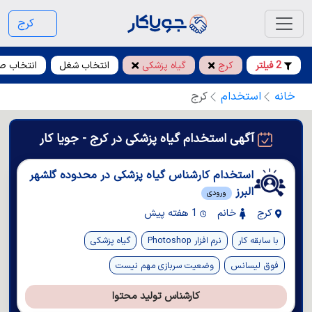
کرج
2 فیلتر
کرج
گیاه پزشکی
انتخاب شغل
انتخاب ص
خانه
استخدام
کرج
آگهی استخدام گیاه پزشکی در کرج - جویا کار
استخدام کارشناس گیاه پزشکی در محدوده گلشهر
البرز
ورودی
کرج
خانم
1 هفته پیش
با سابقه کار
نرم افزار Photoshop
گیاه پزشکی
فوق لیسانس
وضعیت سربازی مهم نیست
کارشناس تولید محتوا