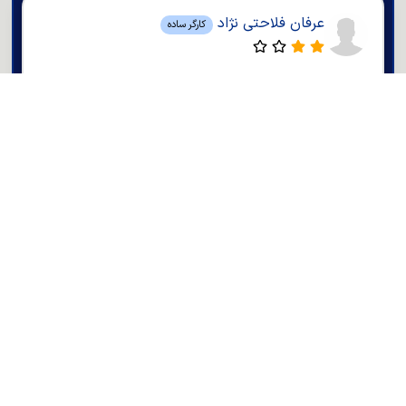
عرفان فلاحتی نژاد
کارگر ساده
دامغان
آقا
24 ساله
مجرد
سیما میرزایی
کارمند اداری
دامغان
خانم
28 ساله
مجرد
فاطمه بناییان
کارشناس تحلیل سیستم
دامغان
خانم
37 ساله
متاهل