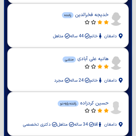
خدیجه فخرالدین
راننده
دامغان
خانم
44 ساله
متاهل
هانیه علی آبادی
منشی
دامغان
خانم
24 ساله
مجرد
حسین کردزاده
راننده پایه دو
دامغان
آقا
34 ساله
متاهل
دکتری تخصصی