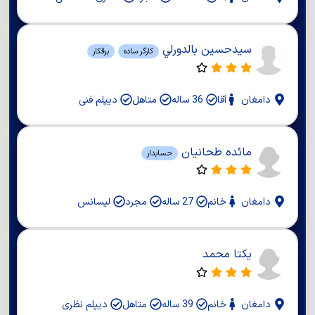
سيدحسين بالدورلي
کارگر ساده
برقکار
دامغان
آقا
36 ساله
متاهل
دیپلم فنی
مائده طحانیان
حسابدار
دامغان
خانم
27 ساله
مجرد
لیسانس
یکتا محمد
دامغان
خانم
39 ساله
متاهل
دیپلم نظری