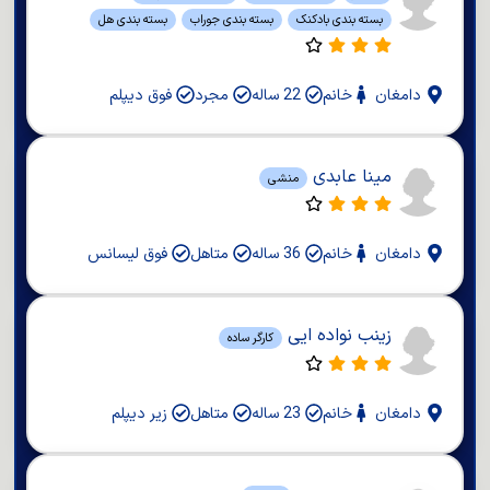
بسته بندی بادکنک
بسته بندی جوراب
بسته بندی هل
دامغان
خانم
22 ساله
مجرد
فوق دیپلم
مینا عابدی
منشی
دامغان
خانم
36 ساله
متاهل
فوق لیسانس
زینب نواده ایی
کارگر ساده
دامغان
خانم
23 ساله
متاهل
زیر دیپلم