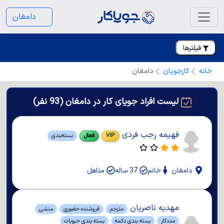
دامغان
فیلترها
خانه
کارجویان
دامغان
لیست افراد جویای کار در دامغان (93 نفر)
فهیمه رجب فردی
VIP
فعال
بسته‌بندی
دامغان
خانم
37 ساله
متاهل
مهدیه ناصریان
مترجم
فروشنده حضوری
منشی
مددکار
بسته بندی دکمه
بسته بندی حبوبات