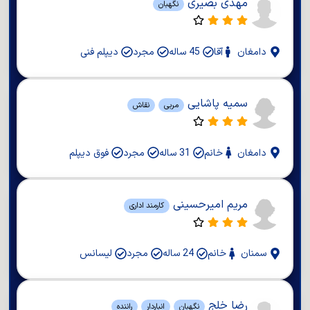
مهدی بصیری
نگهبان
دامغان
آقا
45 ساله
مجرد
دیپلم فنی
سمیه پاشایی
مربی
نقاش
دامغان
خانم
31 ساله
مجرد
فوق دیپلم
مریم امیرحسینی
کارمند اداری
سمنان
خانم
24 ساله
مجرد
لیسانس
رضا خلج
نگهبان
انباردار
راننده