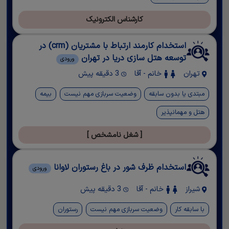
کارشناس الکترونیک
استخدام کارمند ارتباط با مشتریان (crm) در
توسعه هتل سازی دریا در تهران
ورودی
تهران
خانم - آقا
3 دقیقه پیش
مبتدی یا بدون سابقه
وضعیت سربازی مهم نیست
بیمه
هتل و مهمانپذیر
[ شغل نامشخص ]
استخدام ظرف شور در باغ رستوران لاوانا
ورودی
شیراز
خانم - آقا
3 دقیقه پیش
با سابقه کار
وضعیت سربازی مهم نیست
رستوران