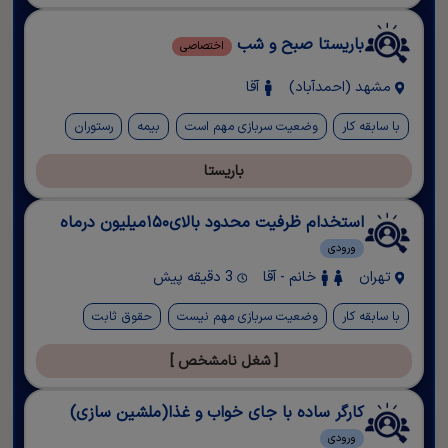
باریستا صبح و شب
اختصاصی
مشهد (احمدآباد)
آقا
با سابقه کار
وضعیت سربازی مهم است
بیمه
رستوران
باریستا
استخدام ظرفیت محدود بالای۱۵۰میلیون درماه
ورودی
تهران
خانم - آقا
3 دقیقه پیش
با سابقه کار
وضعیت سربازی مهم نیست
حقوق ثابت
[ شغل نامشخص ]
کارگر ساده با جای خواب و غذا(ملشین سازی)
ورودی