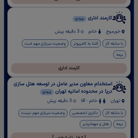
کارمند اداری
ورودی
خورموج
خانم
3 دقیقه پیش
با سابقه کار
آشنا به کامپیوتر
وضعیت سربازی مهم است
بیمه
کارمند اداری
استخدام معاون مدیر عامل در توسعه هتل سازی
دریا در محدوده امانیه تهران
ورودی
تهران
خانم - آقا
3 دقیقه پیش
با سابقه کار
دکتری تخصصی
وضعیت سربازی مهم نیست
بیمه
هتل و مهمانپذیر
[ شغل نامشخص ]