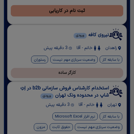
ثبت نام در کاریابی
نیروی کافه
ورودی
زاهدان
خانم - آقا
3 دقیقه پیش
با سابقه کار
وضعیت سربازی مهم نیست
رستوران
کارگر ساده
استخدام کارشناس فروش سازمانی b2b در اِتِ
شاپ در محدوده ونک تهران
ورودی
تهران
خانم - آقا
3 دقیقه پیش
با سابقه کار
نرم افزار Microsoft Excel
وضعیت سربازی مهم نیست
حقوق ثابت
مزون