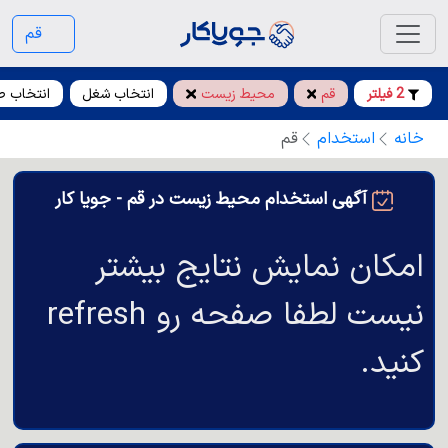
قم
2 فیلتر
قم
محیط زیست
انتخاب شغل
انتخاب 
خانه
استخدام
قم
آگهی استخدام محیط زیست در قم - جویا کار
امکان نمایش نتایج بیشتر
نیست لطفا صفحه رو refresh
کنید.