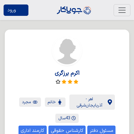
ورود
اکرم برزگری
اهر -
خانم
مجرد
آذربایجان‌شرقی
43‌سال
مسئول دفتر
کارشناس حقوقی
کارمند اداری